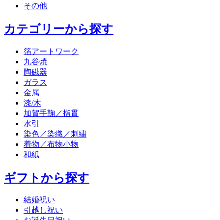
その他
カテゴリーから探す
箔アートワーク
九谷焼
陶磁器
ガラス
金属
漆/木
加賀手鞠／指貫
水引
染色／染織／刺繍
着物／布物小物
和紙
ギフトから探す
結婚祝い
引越し祝い