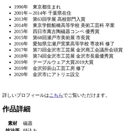
1996年 東京都生まれ
2001年～2014年 千葉県在住
2013年 第63回学展 高校部門入賞
2014年 東京学館船橋高等学校 美術工芸科 卒業
2015年 四日市萬古陶磁器コンペ 優秀賞
2015年 第68回瀬戸市美術展 市長賞
2016年 愛知県立瀬戸窯業高等学校 専攻科 修了
2017年 第73回金沢市工芸展 金沢商工会議所会頭賞
2018年 第74回金沢市工芸展 金沢市長最優秀賞
2019年 テーブルウェア大賞2019大賞
2019年 金沢卯辰山工芸工房 修了
2020年 金沢市にアトリエ設立
詳しいプロフィールは
こちら
でご覧いただけます。
作品詳細
素材
磁器
技法等
鋳込み