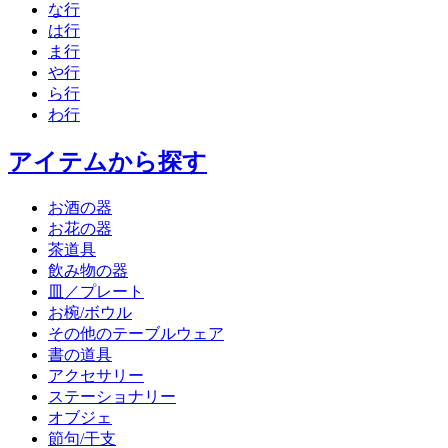
な行
は行
ま行
や行
ら行
わ行
アイテムから探す
お酒の器
お花の器
茶道具
飲み物の器
皿／プレート
お椀/ボウル
その他のテーブルウェア
書の道具
アクセサリー
ステーショナリー
オブジェ
節句/干支