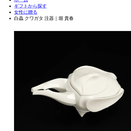
ギフトから探す
女性に贈る
白蟲 クワガタ 注器｜堀 貴春