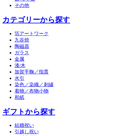
その他
カテゴリーから探す
箔アートワーク
九谷焼
陶磁器
ガラス
金属
漆/木
加賀手鞠／指貫
水引
染色／染織／刺繍
着物／布物小物
和紙
ギフトから探す
結婚祝い
引越し祝い