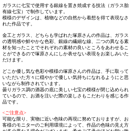
ガラスに七宝で使用する銀線を置き焼成する技法（ガラス胎
有線七宝）で制作しています。
模様のデザインは、植物などの自然から着想を得て表現なさ
れた作品です。
金工とガラス、どちらも学ばれた塚原さんの作品は、ガラス
の透明感や鮮やかな色彩、銀線の繊細な線、二つの異なる素
材を知ったことでそれぞれの素材の良いところをあわせるこ
とができるので塚原さんにしか表せない表現をお楽しみいた
だけます。
どこか優し気な色彩や模様の塚原さんの作品は、手に取って
いただいた方々に穏やかで優しい気持ちになれるようにと思
いながら制作されています。
曇りガラス調の酒器の底に美しい七宝の模様が閉じ込められ
ているので、お酒を注いだ際の楽しさもこだわりを感じる作
品です。
<ご注意点>
可能な限り、実物に近い色味の再現に努めておりますが、お
客様のモニターのご利用環境によって、作品の色味の見え方