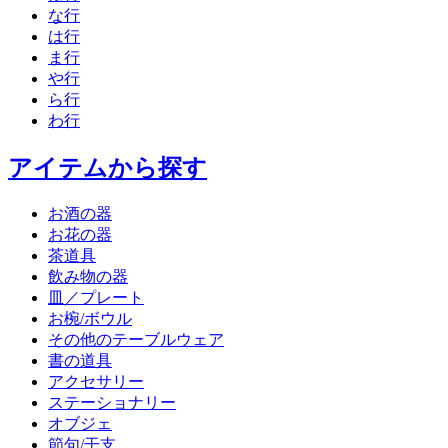
な行
は行
ま行
や行
ら行
わ行
アイテムから探す
お酒の器
お花の器
茶道具
飲み物の器
皿／プレート
お椀/ボウル
その他のテーブルウェア
書の道具
アクセサリー
ステーショナリー
オブジェ
節句/干支