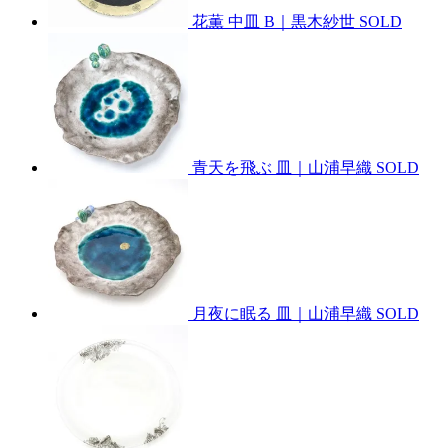
花薫 中皿 B｜黒木紗世
SOLD
青天を飛ぶ 皿｜山浦早織
SOLD
月夜に眠る 皿｜山浦早織
SOLD