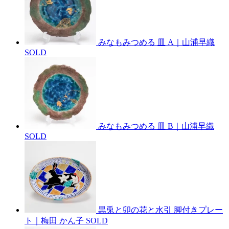
みなもみつめる 皿 A｜山浦早織
SOLD
みなもみつめる 皿 B｜山浦早織
SOLD
黒兎と卯の花と水引 脚付きプレー
ト｜梅田 かん子
SOLD