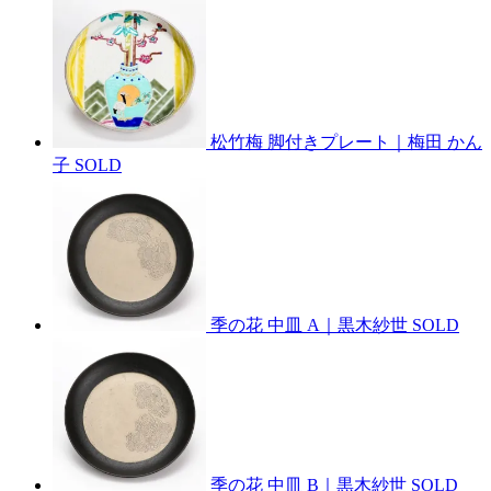
松竹梅 脚付きプレート｜梅田 かん
子
SOLD
季の花 中皿 A｜黒木紗世
SOLD
季の花 中皿 B｜黒木紗世
SOLD