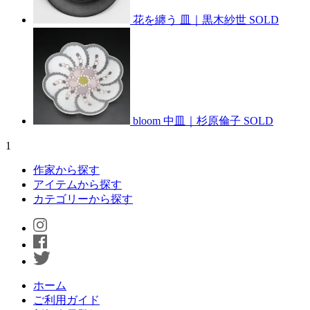
花を纏う 皿｜黒木紗世
SOLD
bloom 中皿｜杉原倫子
SOLD
1
作家から探す
アイテムから探す
カテゴリーから探す
ホーム
ご利用ガイド