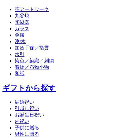
箔アートワーク
九谷焼
陶磁器
ガラス
金属
漆/木
加賀手鞠／指貫
水引
染色／染織／刺繍
着物／布物小物
和紙
ギフトから探す
結婚祝い
引越し祝い
お誕生日祝い
内祝い
子供に贈る
男性に贈る