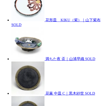
花形皿 KIKU（紫）｜山下紫布
SOLD
満ちた夜 盃｜山浦早織
SOLD
花薫 中皿 C｜黒木紗世
SOLD