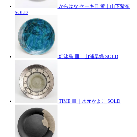
からはな ケーキ皿 黄｜山下紫布
SOLD
幻泳鳥 皿｜山浦早織
SOLD
TIME 皿｜水元かよこ
SOLD