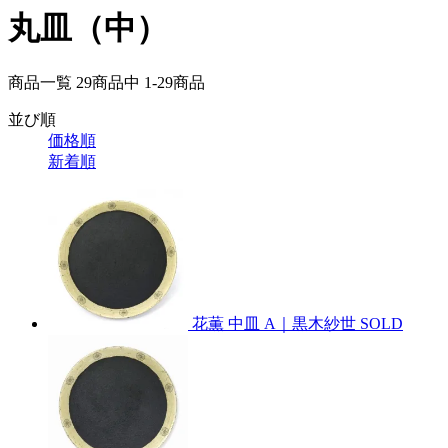
丸皿（中）
商品一覧 29
商品中
1-29
商品
並び順
価格順
新着順
花薫 中皿 A｜黒木紗世
SOLD