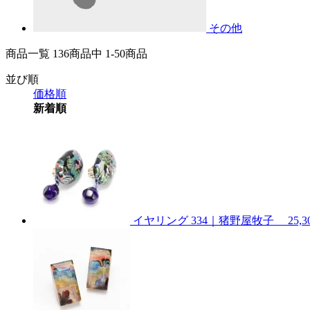
その他
商品一覧 136
商品中
1-50
商品
並び順
価格順
新着順
イヤリング 334｜猪野屋牧子
25,