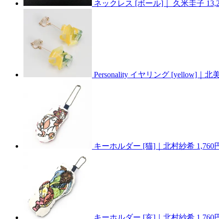
ネックレス [ボール]｜ 久米圭子
13
Personality イヤリング [yellow]｜北
キーホルダー [猫]｜北村紗希
1,76
キーホルダー [亥]｜北村紗希
1,76