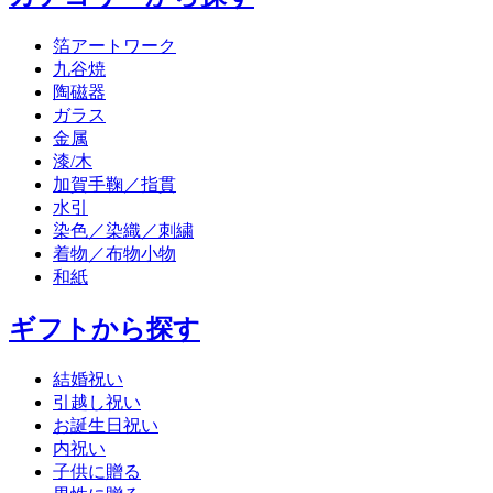
箔アートワーク
九谷焼
陶磁器
ガラス
金属
漆/木
加賀手鞠／指貫
水引
染色／染織／刺繍
着物／布物小物
和紙
ギフトから探す
結婚祝い
引越し祝い
お誕生日祝い
内祝い
子供に贈る