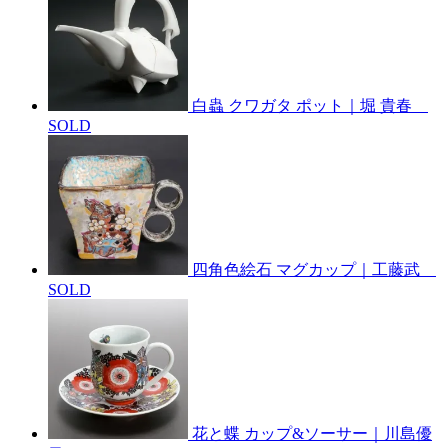
白蟲 クワガタ ポット｜堀 貴春
SOLD
四角色絵石 マグカップ｜工藤武
SOLD
花と蝶 カップ&ソーサー｜川島優