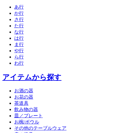
あ行
か行
さ行
た行
な行
は行
ま行
や行
ら行
わ行
アイテムから探す
お酒の器
お花の器
茶道具
飲み物の器
皿／プレート
お椀/ボウル
その他のテーブルウェア