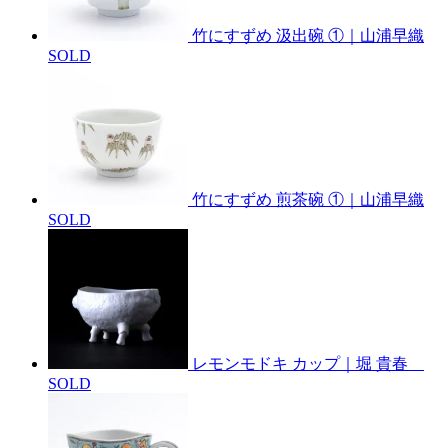
竹にすずめ 汲出碗 ①｜山浦早織
SOLD
竹にすずめ 煎茶碗 ①｜山浦早織
SOLD
レモンモドキ カップ｜堀 貴春
SOLD