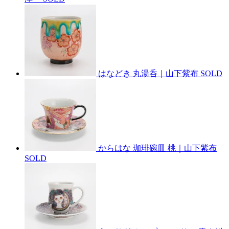
はなどき 丸湯呑｜山下紫布
SOLD
からはな 珈琲碗皿 桃｜山下紫布
SOLD