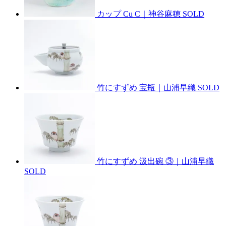
カップ Cu C｜神谷麻穂
SOLD
竹にすずめ 宝瓶｜山浦早織
SOLD
竹にすずめ 汲出碗 ③｜山浦早織
SOLD