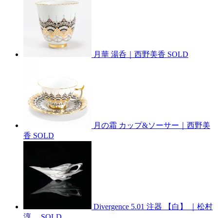
月華 湯呑｜西野美香
SOLD
月の霜 カップ&ソーサー｜西野美
香
SOLD
Divergence 5.01 注器 【白】 ｜松村
淳
SOLD