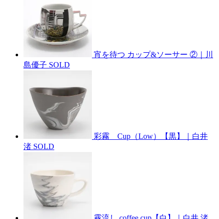
宵を待つ カップ&ソーサー ②｜川
島優子
SOLD
彩霧 Cup（Low）【黒】｜白井
渚
SOLD
霧流し coffee cup【白】｜白井 渚