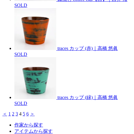
SOLD
traces カップ (赤)｜高橋 悠眞
SOLD
traces カップ (緑)｜高橋 悠眞
SOLD
＜
1
2
3
4
5
6
＞
作家から探す
アイテムから探す