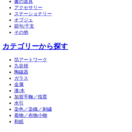
書の道具
アクセサリー
ステーショナリー
オブジェ
節句/干支
その他
カテゴリーから探す
箔アートワーク
九谷焼
陶磁器
ガラス
金属
漆/木
加賀手鞠／指貫
水引
染色／染織／刺繍
着物／布物小物
和紙