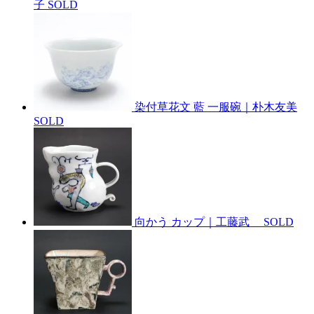
子
SOLD
染付草花文 藍 一服碗｜朴木友美
SOLD
向かう カップ｜工藤武
SOLD