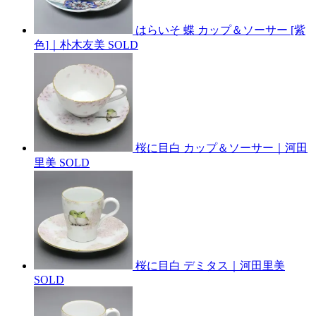
はらいそ 蝶 カップ＆ソーサー [紫
色]｜朴木友美
SOLD
桜に目白 カップ＆ソーサー｜河田
里美
SOLD
桜に目白 デミタス｜河田里美
SOLD