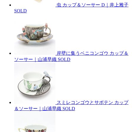
虫 カップ＆ソーサー D｜井上雅子
SOLD
岸壁に集うベニコンゴウ カップ＆
ソーサー｜山浦早織
SOLD
スミレコンゴウとサボテン カップ
＆ソーサー｜山浦早織
SOLD