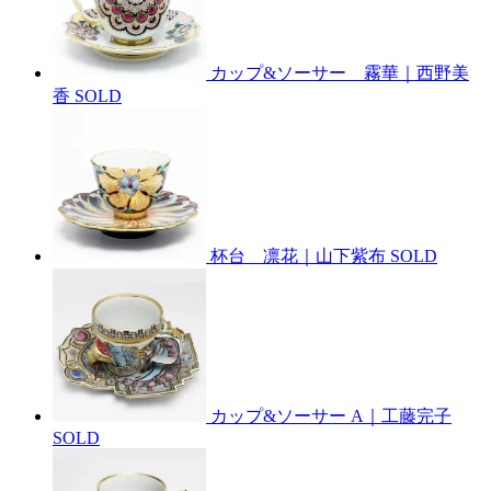
カップ&ソーサー 霧華｜西野美
香
SOLD
杯台 凛花｜山下紫布
SOLD
カップ&ソーサー A｜工藤完子
SOLD