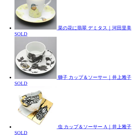
菜の花に翡翠 デミタス｜河田里美
SOLD
獅子 カップ＆ソーサー｜井上雅子
SOLD
虫 カップ＆ソーサー A｜井上雅子
SOLD