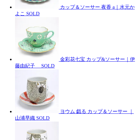
カップ＆ソーサー 夜香 a｜水元か
よこ
SOLD
金彩花七宝 カップ&ソーサー｜伊
藤由紀子
SOLD
ヨウム 戯る カップ＆ソーサー ｜
山浦早織
SOLD