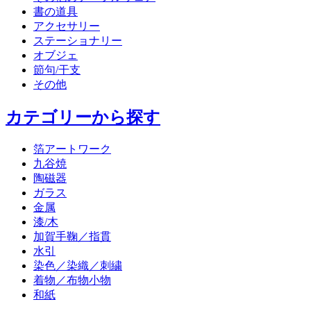
書の道具
アクセサリー
ステーショナリー
オブジェ
節句/干支
その他
カテゴリーから探す
箔アートワーク
九谷焼
陶磁器
ガラス
金属
漆/木
加賀手鞠／指貫
水引
染色／染織／刺繍
着物／布物小物
和紙