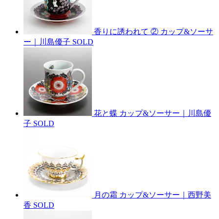
香りに誘われて ② カップ&ソーサ
ー｜川島優子
SOLD
花と蝶 カップ&ソーサー｜川島優
子
SOLD
月の霜 カップ&ソーサー｜西野美
香
SOLD