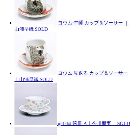
ヨウム 午睡 カップ＆ソーサー ｜
山浦早織
SOLD
ヨウム 見返る カップ＆ソーサー
｜山浦早織
SOLD
girl dot 碗皿 A｜今川朋実
SOLD