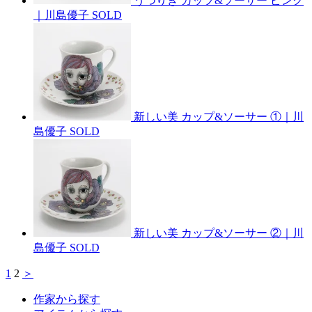
うつりぎ カップ&ソーサー ピンク
｜川島優子
SOLD
新しい美 カップ&ソーサー ①｜川
島優子
SOLD
新しい美 カップ&ソーサー ②｜川
島優子
SOLD
1
2
＞
作家から探す