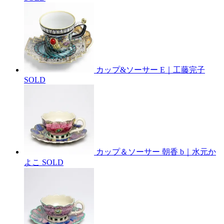
カップ&ソーサー E｜工藤完子
SOLD
カップ＆ソーサー 朝香 b｜水元か
よこ
SOLD