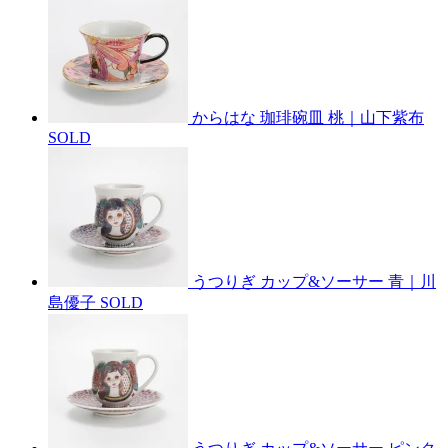
からはな 珈琲碗皿 桃｜山下紫布
SOLD
うつりぎ カップ&ソーサー 青｜川
島優子
SOLD