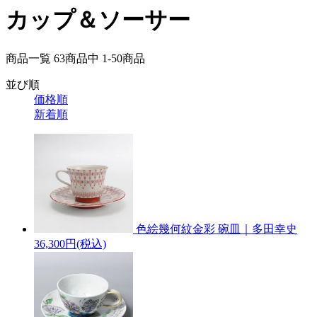
カップ＆ソーサー
商品一覧 63
商品中
1-50
商品
並び順
価格順
新着順
色絵幾何紋金彩 碗皿｜多田幸史
36,300円(税込)