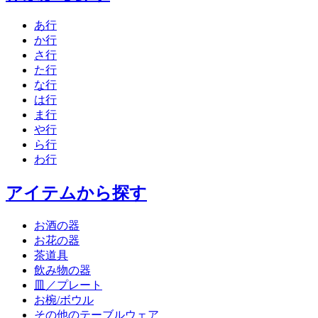
あ行
か行
さ行
た行
な行
は行
ま行
や行
ら行
わ行
アイテムから探す
お酒の器
お花の器
茶道具
飲み物の器
皿／プレート
お椀/ボウル
その他のテーブルウェア