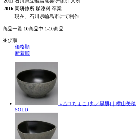
2011
石川県立輪島漆芸研修所 入所
2016
同研修所 髹漆科 卒業
現在、石川県輪島市にて制作
商品一覧 10
商品中
1-10
商品
並び順
価格順
新着順
○△□ ちょこ [丸／黒肌]｜横山美穂
SOLD