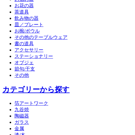
お花の器
茶道具
飲み物の器
皿／プレート
お椀/ボウル
その他のテーブルウェア
書の道具
アクセサリー
ステーショナリー
オブジェ
節句/干支
その他
カテゴリーから探す
箔アートワーク
九谷焼
陶磁器
ガラス
金属
漆/木