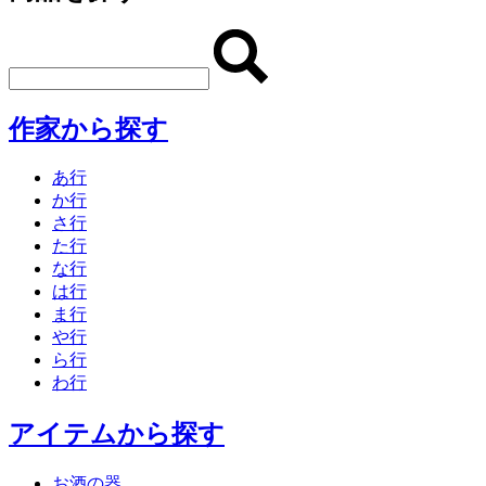
作家から探す
あ行
か行
さ行
た行
な行
は行
ま行
や行
ら行
わ行
アイテムから探す
お酒の器