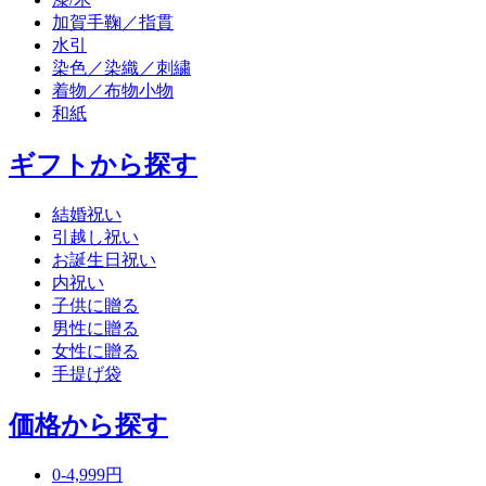
加賀手鞠／指貫
水引
染色／染織／刺繍
着物／布物小物
和紙
ギフトから探す
結婚祝い
引越し祝い
お誕生日祝い
内祝い
子供に贈る
男性に贈る
女性に贈る
手提げ袋
価格から探す
0-4,999円