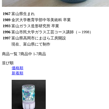
1967
富山県生まれ
1989
金沢大学教育学部中等美術科 卒業
1993
富山ガラス造形研究所 卒業
1996
富山市民大学ガラス工芸コース講師（～1998）
1997
富山県高岡市にまほら工房開設
現在、富山県にて制作
商品一覧 7
商品中
1-7
商品
並び順
価格順
新着順