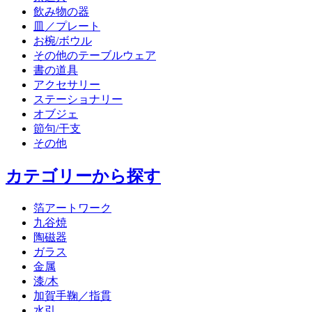
飲み物の器
皿／プレート
お椀/ボウル
その他のテーブルウェア
書の道具
アクセサリー
ステーショナリー
オブジェ
節句/干支
その他
カテゴリーから探す
箔アートワーク
九谷焼
陶磁器
ガラス
金属
漆/木
加賀手鞠／指貫
水引