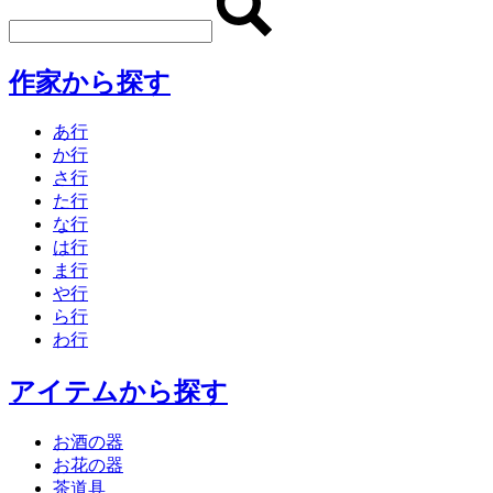
作家から探す
あ行
か行
さ行
た行
な行
は行
ま行
や行
ら行
わ行
アイテムから探す
お酒の器
お花の器
茶道具