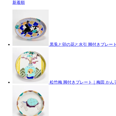
新着順
黒兎と卯の花と水引 脚付きプレート
松竹梅 脚付きプレート｜梅田 かん