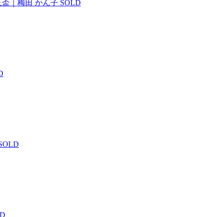
盃｜梅田 かん子
SOLD
D
SOLD
LD