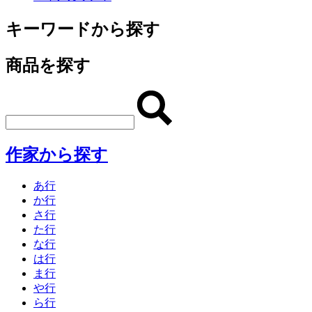
キーワードから探す
商品を探す
作家から探す
あ行
か行
さ行
た行
な行
は行
ま行
や行
ら行