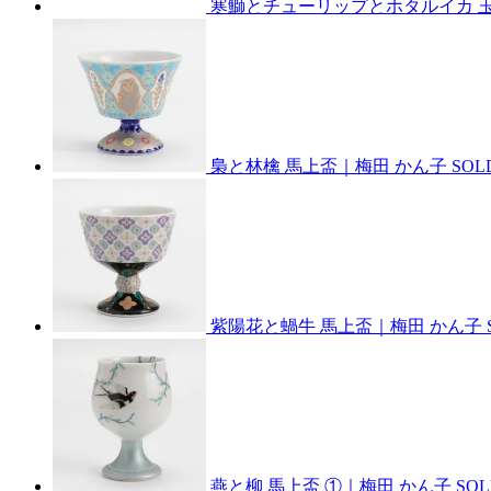
寒鰤とチューリップとホタルイカ 玉
梟と林檎 馬上盃｜梅田 かん子
SOL
紫陽花と蝸牛 馬上盃｜梅田 かん子
燕と柳 馬上盃 ①｜梅田 かん子
SO