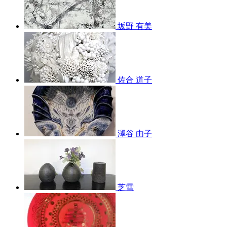
坂野 有美
佐合 道子
澤谷 由子
芝雪