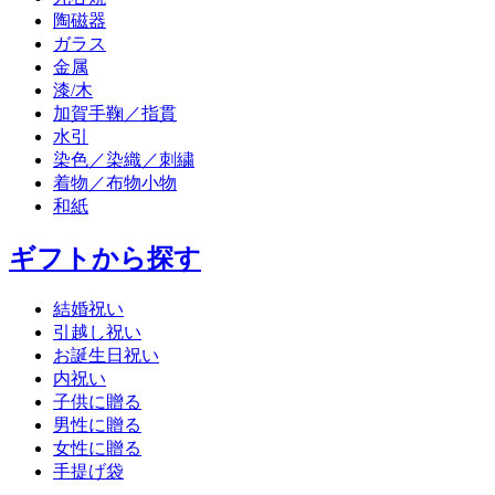
陶磁器
ガラス
金属
漆/木
加賀手鞠／指貫
水引
染色／染織／刺繍
着物／布物小物
和紙
ギフトから探す
結婚祝い
引越し祝い
お誕生日祝い
内祝い
子供に贈る
男性に贈る
女性に贈る
手提げ袋