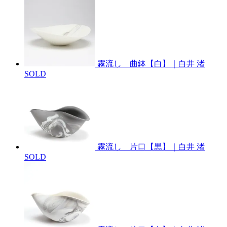
霧流し 曲鉢【白】｜白井 渚
SOLD
霧流し 片口【黒】｜白井 渚
SOLD