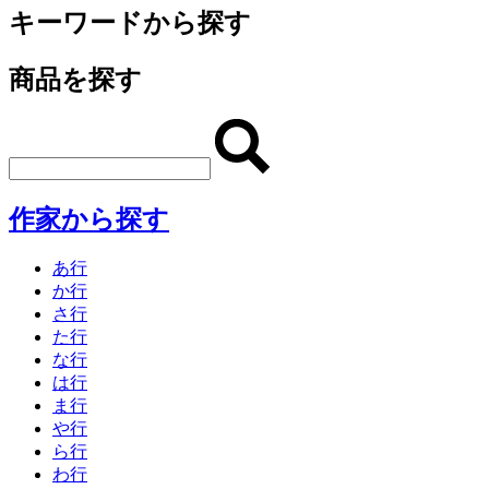
キーワードから探す
商品を探す
作家から探す
あ行
か行
さ行
た行
な行
は行
ま行
や行
ら行
わ行