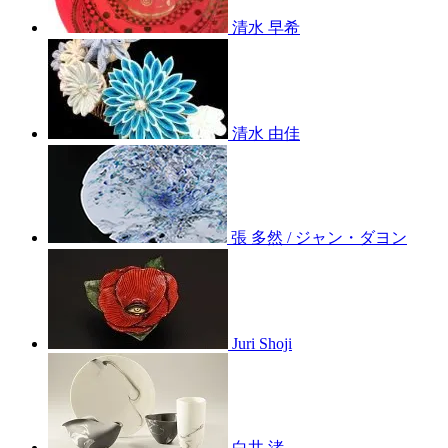
清水 早希
清水 由佳
張 多然 / ジャン・ダヨン
Juri Shoji
白井 渚