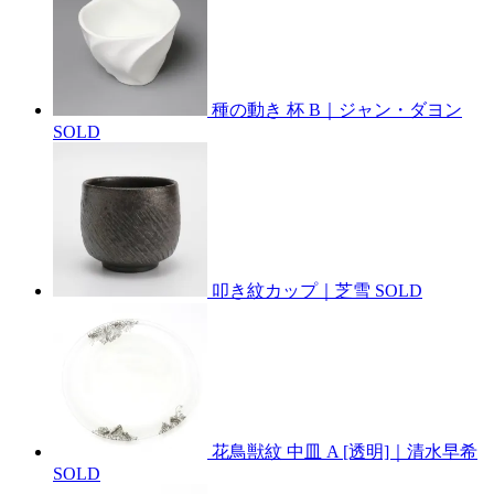
種の動き 杯 B｜ジャン・ダヨン
SOLD
叩き紋カップ｜芝雪
SOLD
花鳥獣紋 中皿 A [透明]｜清水早希
SOLD