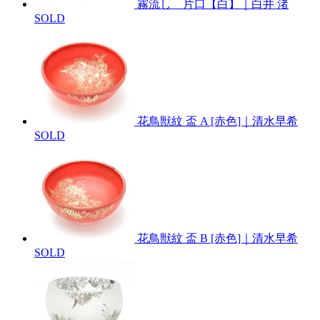
霧流し 片口【白】｜白井 渚
SOLD
花鳥獣紋 盃 A [赤色]｜清水早希
SOLD
花鳥獣紋 盃 B [赤色]｜清水早希
SOLD