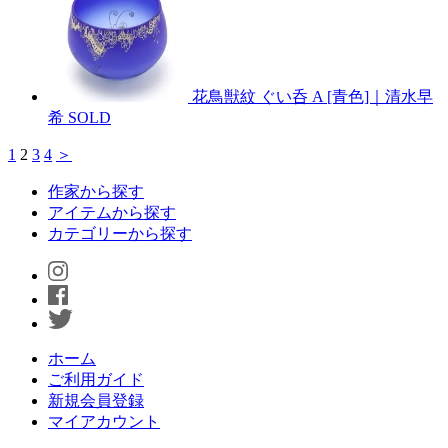
花鳥獣紋 ぐい呑 A [青色]｜清水早
希
SOLD
1
2
3
4
＞
作家から探す
アイテムから探す
カテゴリーから探す
ホーム
ご利用ガイド
新規会員登録
マイアカウント