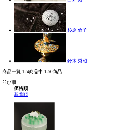
杉原 倫子
鈴木 秀昭
商品一覧 124
商品中
1-50
商品
並び順
価格順
新着順