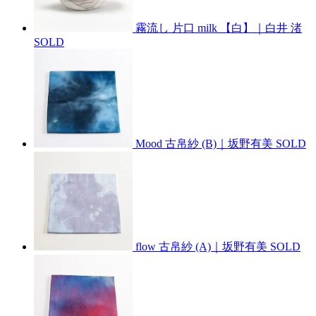
霧流し 片口 milk 【白】｜白井 渚
SOLD
Mood 古帛紗 (B)｜坂野有美
SOLD
flow 古帛紗 (A)｜坂野有美
SOLD