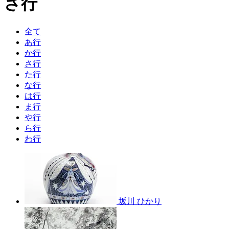
さ行
全て
あ行
か行
さ行
た行
な行
は行
ま行
や行
ら行
わ行
坂川 ひかり