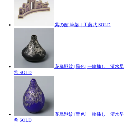
紫の館 筆架｜工藤武
SOLD
花鳥獣紋 [黒色] 一輪挿し｜清水早
希
SOLD
花鳥獣紋 [青色] 一輪挿し｜清水早
希
SOLD