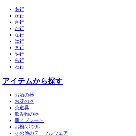
あ行
か行
さ行
た行
な行
は行
ま行
や行
ら行
わ行
アイテムから探す
お酒の器
お花の器
茶道具
飲み物の器
皿／プレート
お椀/ボウル
その他のテーブルウェア