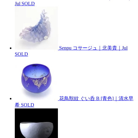
Jul
SOLD
Senpu コサージュ｜北美貴｜Jul
SOLD
花鳥獣紋 ぐい呑 B [青色]｜清水早
希
SOLD