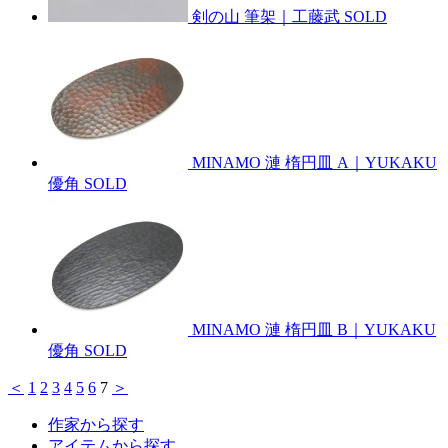
剣の山 筆架｜工藤武
SOLD
MINAMO 漣 楕円皿 A｜YUKAKU
優角
SOLD
MINAMO 漣 楕円皿 B｜YUKAKU
優角
SOLD
＜
1
2
3
4
5
6
7
＞
作家から探す
アイテムから探す