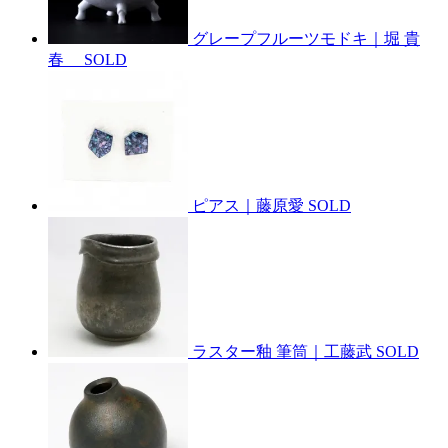
グレープフルーツモドキ｜堀 貴
春
SOLD
ピアス｜藤原愛
SOLD
ラスター釉 筆筒｜工藤武
SOLD