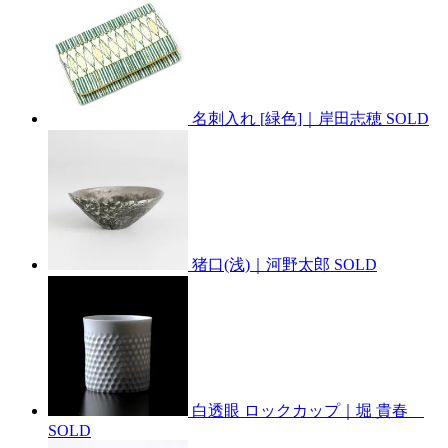
名刺入れ [緑色]｜岸田志穂
SOLD
猪口(浅)｜河野太郎
SOLD
白透眼 ロックカップ｜堀 貴春
SOLD