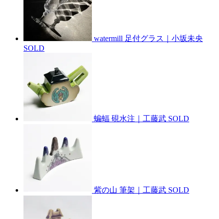
watermill 足付グラス｜小坂未央
SOLD
蝙蝠 硯水注｜工藤武
SOLD
紫の山 筆架｜工藤武
SOLD