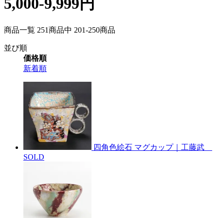
5,000-9,999円
商品一覧 251
商品中
201-250
商品
並び順
価格順
新着順
四角色絵石 マグカップ｜工藤武
SOLD