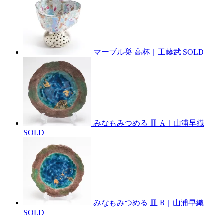
マーブル巣 高杯｜工藤武
SOLD
みなもみつめる 皿 A｜山浦早織
SOLD
みなもみつめる 皿 B｜山浦早織
SOLD