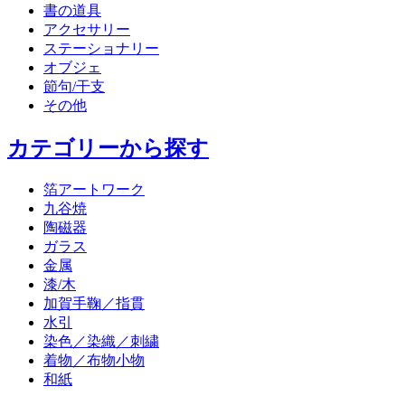
書の道具
アクセサリー
ステーショナリー
オブジェ
節句/干支
その他
カテゴリーから探す
箔アートワーク
九谷焼
陶磁器
ガラス
金属
漆/木
加賀手鞠／指貫
水引
染色／染織／刺繍
着物／布物小物
和紙