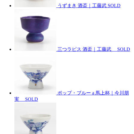
うずまき 酒盃｜工藤武
SOLD
三つラピス 酒盃｜工藤武
SOLD
ポップ・ブルー a 馬上杯｜今川朋
実
SOLD