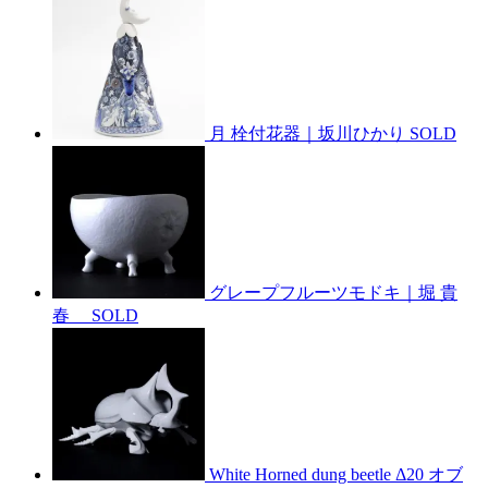
月 栓付花器｜坂川ひかり
SOLD
グレープフルーツモドキ｜堀 貴
春
SOLD
White Horned dung beetle Δ20 オブ