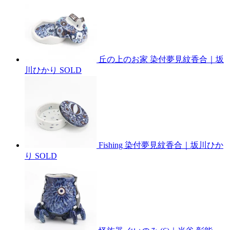
丘の上のお家 染付夢見紋香合｜坂
川ひかり
SOLD
Fishing 染付夢見紋香合｜坂川ひか
り
SOLD