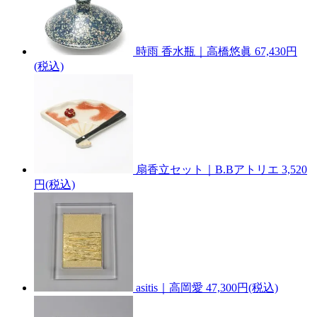
時雨 香水瓶｜高橋悠眞
67,430円
(税込)
扇香立セット｜B.Bアトリエ
3,520
円(税込)
asitis｜高岡愛
47,300円(税込)