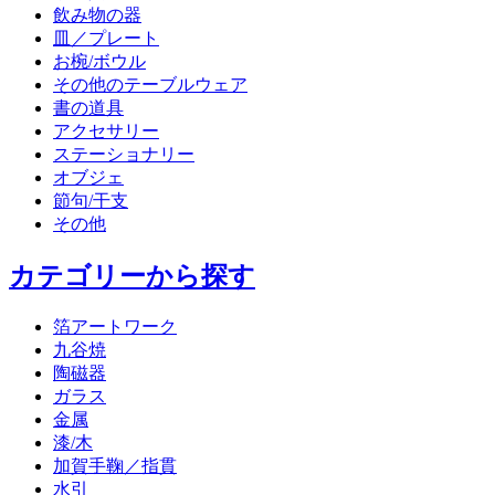
飲み物の器
皿／プレート
お椀/ボウル
その他のテーブルウェア
書の道具
アクセサリー
ステーショナリー
オブジェ
節句/干支
その他
カテゴリーから探す
箔アートワーク
九谷焼
陶磁器
ガラス
金属
漆/木
加賀手鞠／指貫
水引