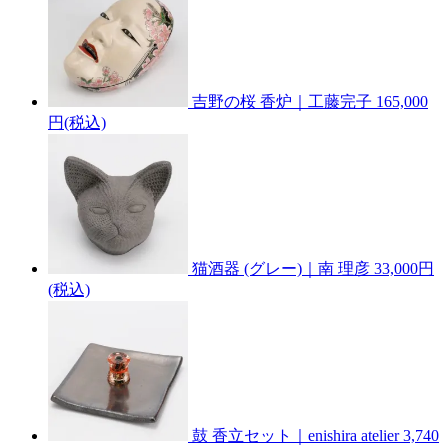
吉野の桜 香炉｜工藤完子
165,000
円(税込)
猫酒器 (グレー)｜南 理彦
33,000円
(税込)
鼓 香立セット｜enishira atelier
3,740