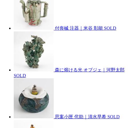
付喪械 注器｜米谷 彰能
SOLD
森に熔ける光 オブジェ｜河野太郎
SOLD
思案小匣 侘助｜清水早希
SOLD