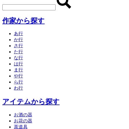
作家から探す
あ行
か行
さ行
た行
な行
は行
ま行
や行
ら行
わ行
アイテムから探す
お酒の器
お花の器
茶道具