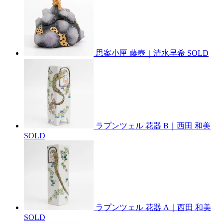
思案小匣 藤壺｜清水早希
SOLD
ラプンツェル 花器 B｜西田 和美
SOLD
ラプンツェル 花器 A｜西田 和美
SOLD