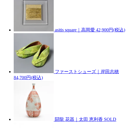
asitis square｜高岡愛
42,900円(税込)
ファーストシューズ｜岸田志穂
84,700円(税込)
闘龍 花器｜太田 恵利香
SOLD