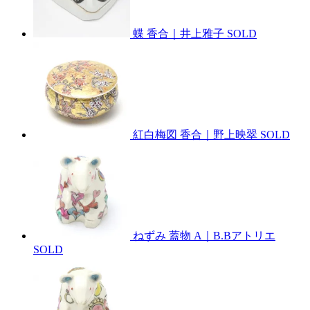
蝶 香合｜井上雅子
SOLD
紅白梅図 香合｜野上映翠
SOLD
ねずみ 蓋物 A｜B.Bアトリエ
SOLD