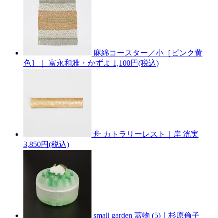
麻綿コースター／小［ピンク黄
色］｜ 富永和雅・かずよ
1,100円(税込)
舟 カトラリーレスト｜岸 洸実
3,850円(税込)
small garden 蓋物 (5)｜杉原倫子