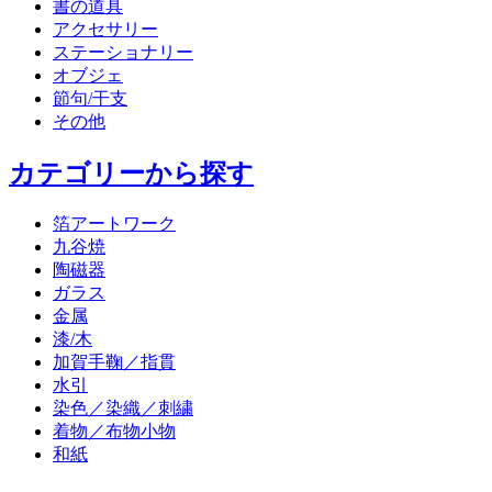
書の道具
アクセサリー
ステーショナリー
オブジェ
節句/干支
その他
カテゴリーから探す
箔アートワーク
九谷焼
陶磁器
ガラス
金属
漆/木
加賀手鞠／指貫
水引
染色／染織／刺繍
着物／布物小物
和紙