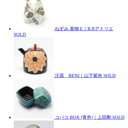
ねずみ 蓋物 E｜B.Bアトリエ
SOLD
注器 BENI｜山下紫布
SOLD
コバコ BOX [青色]｜上田剛
SOLD