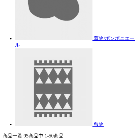
蓋物/ボンボニエー
ル
敷物
商品一覧 95
商品中
1-50
商品