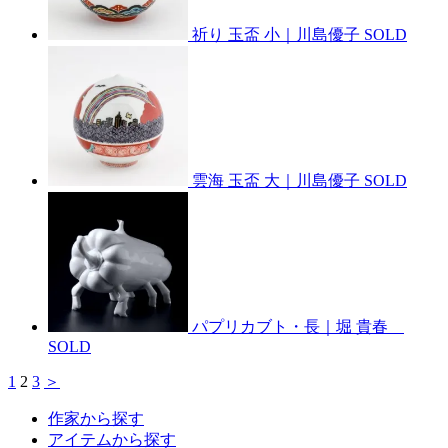
祈り 玉盃 小｜川島優子
SOLD
雲海 玉盃 大｜川島優子
SOLD
パプリカブト・長｜堀 貴春
SOLD
1
2
3
＞
作家から探す
アイテムから探す