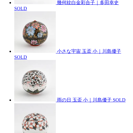
幾何紋白金彩合子｜多田幸史
SOLD
小さな宇宙 玉盃 小｜川島優子
SOLD
雨の日 玉盃 小｜川島優子
SOLD