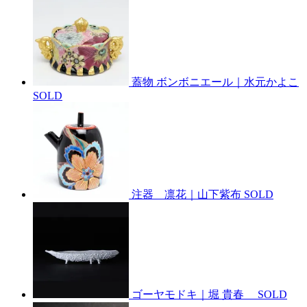
蓋物 ボンボニエール｜水元かよこ
SOLD
注器 凛花｜山下紫布
SOLD
ゴーヤモドキ｜堀 貴春
SOLD