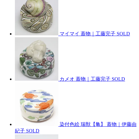
マイマイ 蓋物｜工藤完子
SOLD
カメオ 蓋物｜工藤完子
SOLD
染付色絵 瑞獣【亀】 蓋物｜伊藤由
紀子
SOLD