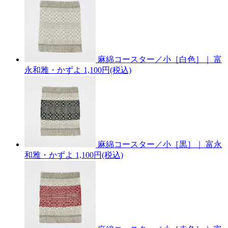
麻綿コースター／小［白色］｜ 富
永和雅・かずよ
1,100円(税込)
麻綿コースター／小［黒］｜ 富永
和雅・かずよ
1,100円(税込)