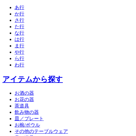
あ行
か行
さ行
た行
な行
は行
ま行
や行
ら行
わ行
アイテムから探す
お酒の器
お花の器
茶道具
飲み物の器
皿／プレート
お椀/ボウル
その他のテーブルウェア