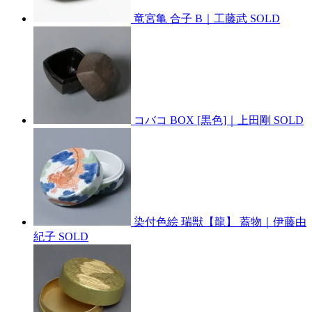
竜宮亀 合子 B｜工藤武
SOLD
コバコ BOX [黒色]｜上田剛
SOLD
染付色絵 瑞獣【龍】 蓋物｜伊藤由
紀子
SOLD