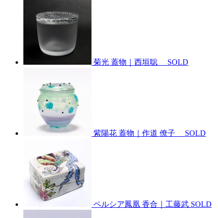
菊光 蓋物｜西垣聡
SOLD
紫陽花 蓋物｜作道 僚子
SOLD
ペルシア鳳凰 香合｜工藤武
SOLD