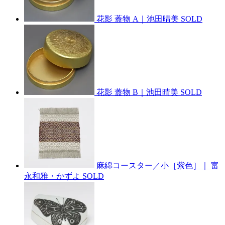
花影 蓋物 A｜池田晴美
SOLD
花影 蓋物 B｜池田晴美
SOLD
麻綿コースター／小［紫色］｜ 富
永和雅・かずよ
SOLD