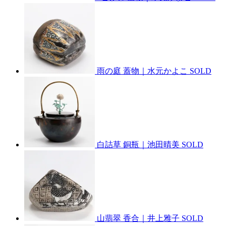
雨の庭 蓋物｜水元かよこ
SOLD
白詰草 銅瓶｜池田晴美
SOLD
山翡翠 香合｜井上雅子
SOLD