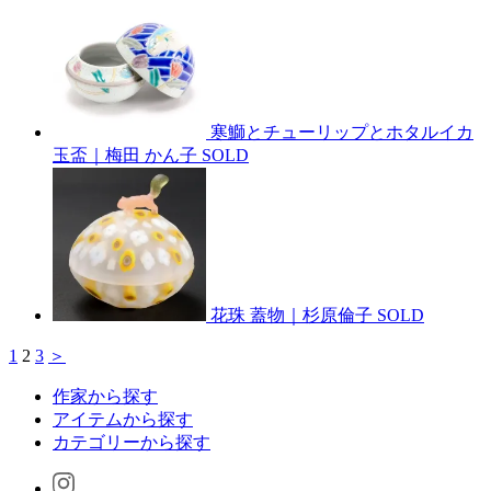
寒鰤とチューリップとホタルイカ
玉盃｜梅田 かん子
SOLD
花珠 蓋物｜杉原倫子
SOLD
1
2
3
＞
作家から探す
アイテムから探す
カテゴリーから探す