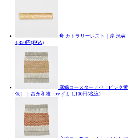
舟 カトラリーレスト｜岸 洸実
3,850円(税込)
麻綿コースター／小［ピンク黄
色］｜ 富永和雅・かずよ
1,100円(税込)