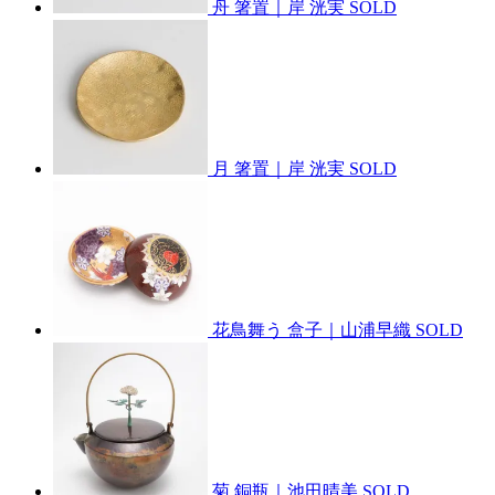
舟 箸置｜岸 洸実
SOLD
月 箸置｜岸 洸実
SOLD
花鳥舞う 盒子｜山浦早織
SOLD
菊 銅瓶｜池田晴美
SOLD