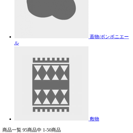
蓋物/ボンボニエー
ル
敷物
商品一覧 95
商品中
1-50
商品