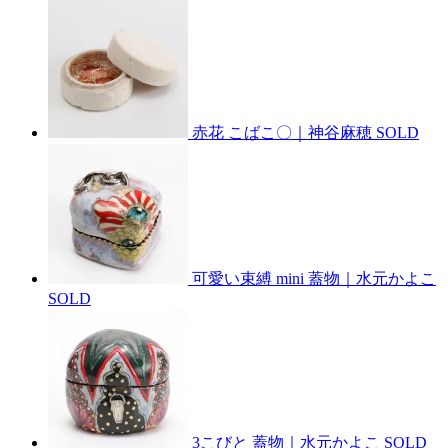
赤花 こばこ〇｜神谷麻穂
SOLD
可愛い束縛 mini 蓋物｜水元かよこ
SOLD
3こびと 蓋物｜水元かよこ
SOLD