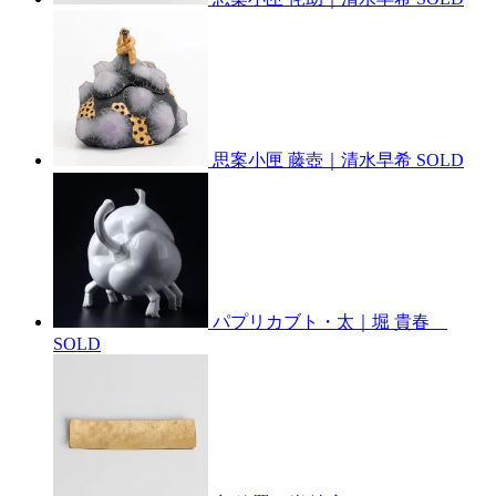
思案小匣 藤壺｜清水早希
SOLD
パプリカブト・太｜堀 貴春
SOLD