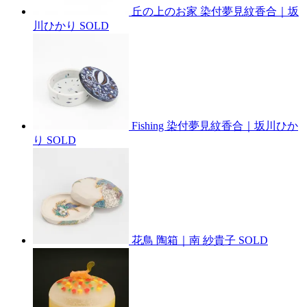
丘の上のお家 染付夢見紋香合｜坂
川ひかり
SOLD
Fishing 染付夢見紋香合｜坂川ひか
り
SOLD
花鳥 陶箱｜南 紗貴子
SOLD