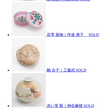
花雫 蓋物｜作道 僚子
SOLD
鯛 合子｜工藤武
SOLD
赤い実 瓶｜神谷麻穂
SOLD