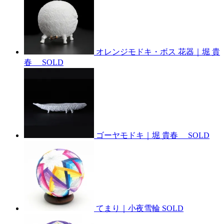
オレンジモドキ・ボス 花器｜堀 貴
春
SOLD
ゴーヤモドキ｜堀 貴春
SOLD
てまり｜小夜雪輪
SOLD