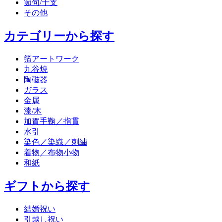
節句/干支
その他
カテゴリーから探す
箔アートワーク
九谷焼
陶磁器
ガラス
金属
漆/木
加賀手鞠／指貫
水引
染色／染織／刺繍
着物／布物小物
和紙
ギフトから探す
結婚祝い
引越し祝い