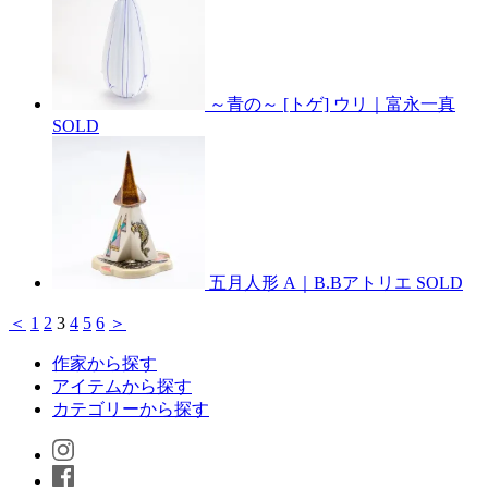
～青の～ [トゲ] ウリ｜富永一真
SOLD
五月人形 A｜B.Bアトリエ
SOLD
＜
1
2
3
4
5
6
＞
作家から探す
アイテムから探す
カテゴリーから探す