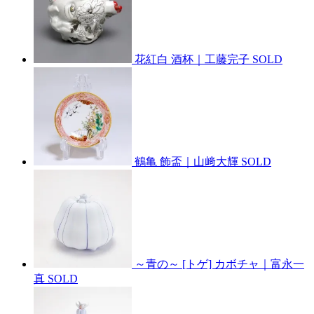
花紅白 酒杯｜工藤完子
SOLD
鶴亀 飾盃｜山﨑大輝
SOLD
～青の～ [トゲ] カボチャ｜富永一
真
SOLD