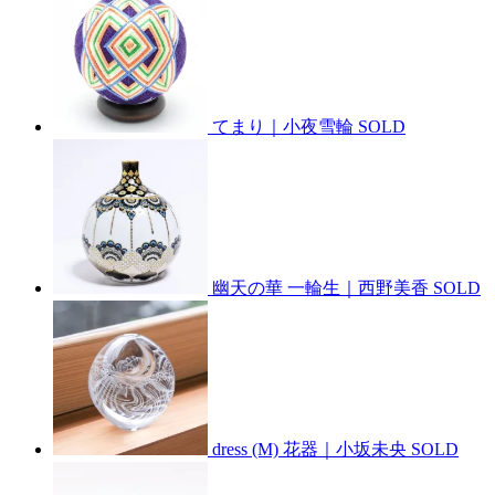
てまり｜小夜雪輪
SOLD
幽天の華 一輪生｜西野美香
SOLD
dress (M) 花器｜小坂未央
SOLD