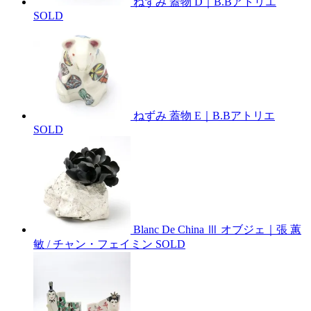
ねずみ 蓋物 D｜B.Bアトリエ
SOLD
ねずみ 蓋物 E｜B.Bアトリエ
SOLD
Blanc De China Ⅲ オブジェ｜張 蕙
敏 / チャン・フェイミン
SOLD