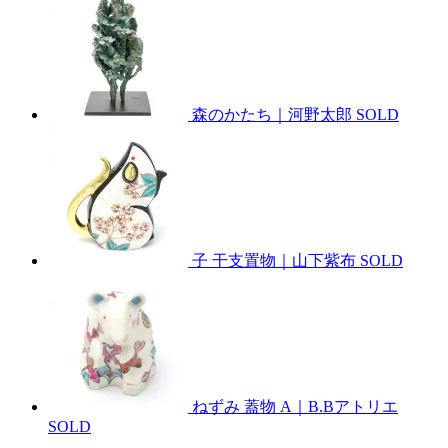
森のかたち｜河野太郎
SOLD
子 干支置物｜山下紫布
SOLD
ねずみ 蓋物 A｜B.Bアトリエ
SOLD