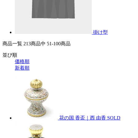
掛け型
商品一覧 213
商品中
51-100
商品
並び順
価格順
新着順
花の国 香盃｜西 由香
SOLD