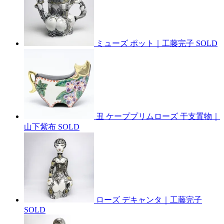
ミューズ ポット｜工藤完子
SOLD
丑 ケーププリムローズ 干支置物｜
山下紫布
SOLD
ローズ デキャンタ｜工藤完子
SOLD