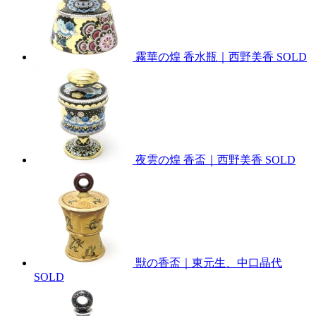
霧華の煌 香水瓶｜西野美香
SOLD
夜雲の煌 香盃｜西野美香
SOLD
獣の香盃｜東元生、中口晶代
SOLD