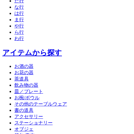
た行
な行
は行
ま行
や行
ら行
わ行
アイテムから探す
お酒の器
お花の器
茶道具
飲み物の器
皿／プレート
お椀/ボウル
その他のテーブルウェア
書の道具
アクセサリー
ステーショナリー
オブジェ