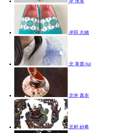
岸 洸実
岸田 志穂
北 美貴/Jul
北井 真衣
北村 紗希