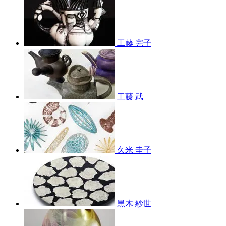
工藤 完子
工藤 武
久米 圭子
黒木 紗世