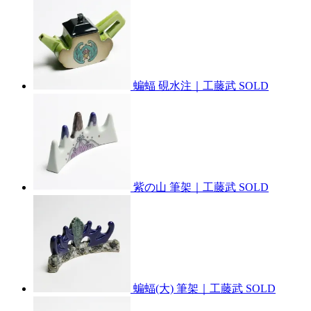
蝙蝠 硯水注｜工藤武
SOLD
紫の山 筆架｜工藤武
SOLD
蝙蝠(大) 筆架｜工藤武
SOLD