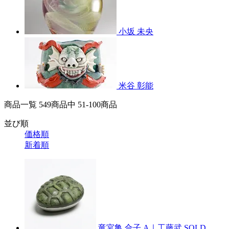
小坂 未央
米谷 彰能
商品一覧 549
商品中
51-100
商品
並び順
価格順
新着順
竜宮亀 合子 A｜工藤武
SOLD