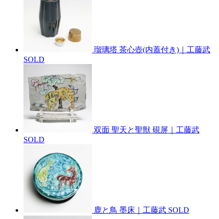
瑠璃塔 茶心壺(内蓋付き)｜工藤武
SOLD
双面 聖天と聖獣 硯屏｜工藤武
SOLD
鹿と鳥 墨床｜工藤武
SOLD