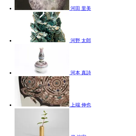
河田 里美
河野 太郎
河本 真詩
上端 伸也