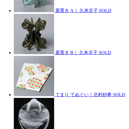
蓋置き A｜ 久米圭子
SOLD
蓋置き B｜ 久米圭子
SOLD
てまり てぬぐい｜北村紗希
SOLD