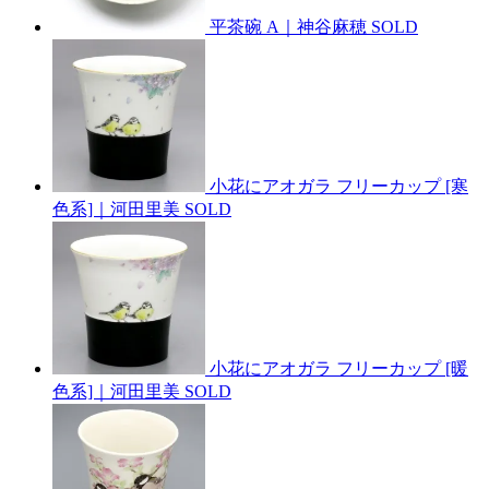
平茶碗 A｜神谷麻穂
SOLD
小花にアオガラ フリーカップ [寒
色系]｜河田里美
SOLD
小花にアオガラ フリーカップ [暖
色系]｜河田里美
SOLD