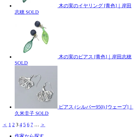
木の実のイヤリング [青色]｜岸田
志穂
SOLD
木の実のピアス [青色]｜岸田志穂
SOLD
ピアス (シルバー950) [ウェーブ]｜
久米圭子
SOLD
＜
1
2
3
4
5
6
7
…
＞
作家から探す