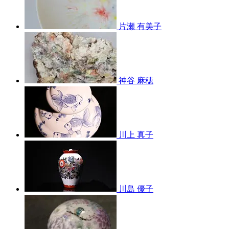
片瀬 有美子
神谷 麻穂
川上 真子
川島 優子