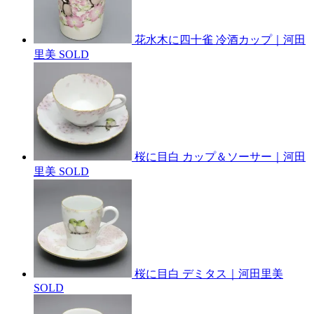
花水木に四十雀 冷酒カップ｜河田
里美
SOLD
桜に目白 カップ＆ソーサー｜河田
里美
SOLD
桜に目白 デミタス｜河田里美
SOLD