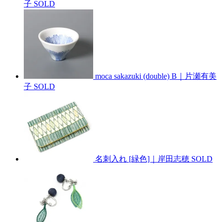
子
SOLD
moca sakazuki (double) B｜片瀬有美
子
SOLD
名刺入れ [緑色]｜岸田志穂
SOLD