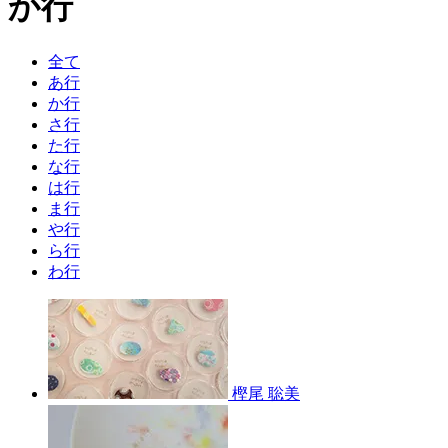
か行
全て
あ行
か行
さ行
た行
な行
は行
ま行
や行
ら行
わ行
樫尾 聡美