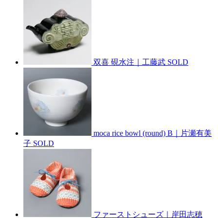
双喜 硯水注｜工藤武
SOLD
moca rice bowl (round) B｜片瀬有美
子
SOLD
ファーストシューズ｜岸田志穂