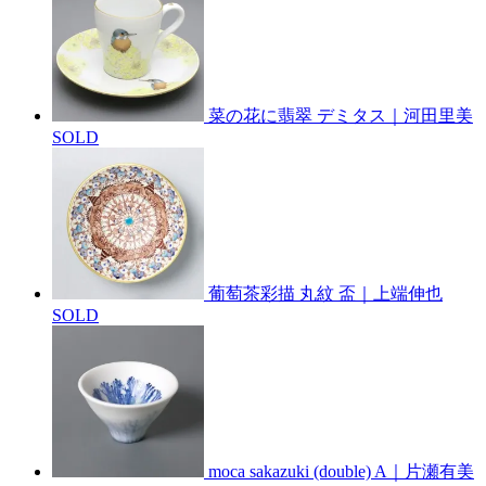
菜の花に翡翠 デミタス｜河田里美
SOLD
葡萄茶彩描 丸紋 盃｜上端伸也
SOLD
moca sakazuki (double) A｜片瀬有美