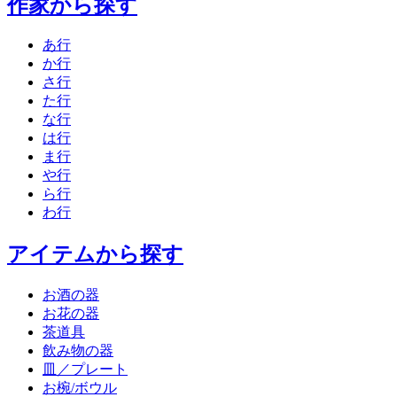
作家から探す
あ行
か行
さ行
た行
な行
は行
ま行
や行
ら行
わ行
アイテムから探す
お酒の器
お花の器
茶道具
飲み物の器
皿／プレート
お椀/ボウル