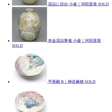
花詰に目白 小壷｜河田里美
SOLD
本金花詰青雀 小壷｜河田里美
SOLD
平茶碗 B｜神谷麻穂
SOLD