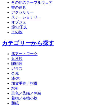
その他のテーブルウェア
書の道具
アクセサリー
ステーショナリー
オブジェ
節句/干支
その他
カテゴリーから探す
箔アートワーク
九谷焼
陶磁器
ガラス
金属
漆/木
加賀手鞠／指貫
水引
染色／染織／刺繍
着物／布物小物
和紙